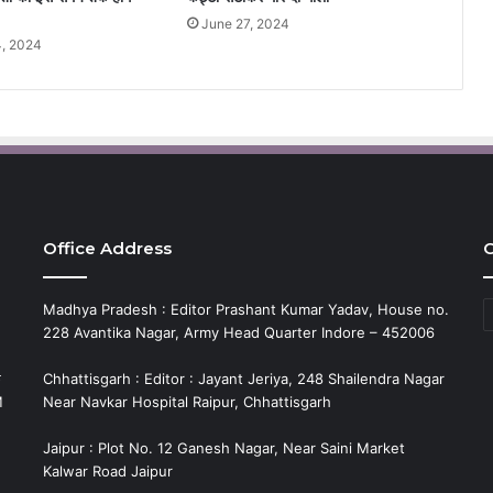
June 27, 2024
, 2024
Office Address
C
C
Madhya Pradesh : Editor Prashant Kumar Yadav, House no.
228 Avantika Nagar, Army Head Quarter Indore – 452006
े
Chhattisgarh : Editor : Jayant Jeriya, 248 Shailendra Nagar
M
Near Navkar Hospital Raipur, Chhattisgarh
Jaipur : Plot No. 12 Ganesh Nagar, Near Saini Market
Kalwar Road Jaipur