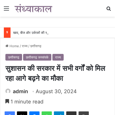
Menu
Se
खाद, बीज और उर्वरकों की समय पर उपलब्धता से किसानों में उत्साह, नैनो डीएपी और नैनो यूरिया बने किसानों के भरोसेमंद कृषि साथी…..
Home
/
राज्य
/
छत्तीसगढ़
छत्तीसगढ़
छत्तीसगढ़ जनसंपर्क
राज्य
सुशासन की सरकार में सभी वर्गों को मिल
रहा आगे बढ़ने का मौका
admin
August 30, 2024
1 minute read
Facebook
X
Messenger
WhatsApp
Telegram
Share via Email
Print