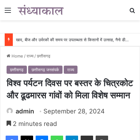
Menu
Se
खाद, बीज और उर्वरकों की समय पर उपलब्धता से किसानों में उत्साह, नैनो डीएपी और नैनो यूरिया बने किसानों के भरोसेमंद कृषि साथी…..
Home
/
राज्य
/
छत्तीसगढ़
छत्तीसगढ़
छत्तीसगढ़ जनसंपर्क
राज्य
विश्व पर्यटन दिवस पर बस्तर के चित्रकोट
और ढूढमारस गांवों को मिला विशेष सम्मान
admin
September 28, 2024
2 minutes read
Facebook
X
Messenger
WhatsApp
Telegram
Share via Email
Print