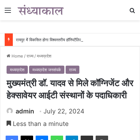
Menu
Se
रायपुर में विकसित होगा विश्वस्तरीय हॉस्पिटैलिटी एवं वेलनेस सेंटर, क्वींस क्लब ऑफ इंडिया के उन्नयन हेतु PPP मॉडल पर प्रस्तावित परियोजना….
Home
/
राज्य
/
मध्यप्रदेश
मध्यप्रदेश
मध्यप्रदेश जनसंपर्क
राज्य
मुख्यमंत्री डॉ. यादव से मिले कॉग्निजेंट और
हेक्सावेयर आईटी संस्थानों के पदाधिकारी
admin
July 22, 2024
Less than a minute
Facebook
X
Messenger
WhatsApp
Telegram
Share via Email
Print