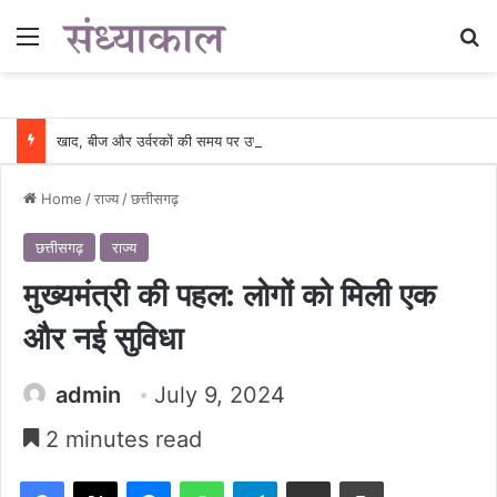
Menu
Se
खाद, बीज और उर्वरकों की समय पर उपलब्धता से किसानों में उत्साह, नैनो डीएपी और नैनो यूरिया बने किसानों के भरोसेमंद कृषि साथी…..
Home
/
राज्य
/
छत्तीसगढ़
छत्तीसगढ़
राज्य
मुख्यमंत्री की पहल: लोगों को मिली एक
और नई सुविधा
admin
July 9, 2024
2 minutes read
Facebook
X
Messenger
WhatsApp
Telegram
Share via Email
Print