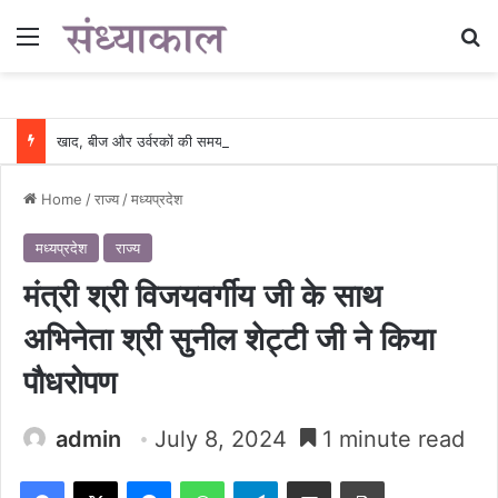
Menu
Se
खाद, बीज और उर्वरकों की समय पर उपलब्धता से किसानों में उत्साह, नैनो डीएपी और नैनो यूरिया बने किसानों के भरोसेमंद कृषि साथी…..
Home
/
राज्य
/
मध्यप्रदेश
मध्यप्रदेश
राज्य
मंत्री श्री विजयवर्गीय जी के साथ
अभिनेता श्री सुनील शेट्टी जी ने किया
पौधरोपण
admin
July 8, 2024
1 minute read
Facebook
X
Messenger
WhatsApp
Telegram
Share via Email
Print