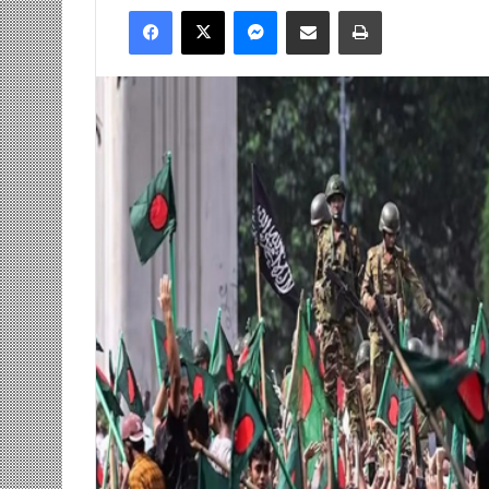
Facebook
X
Messenger
Share via Email
Print