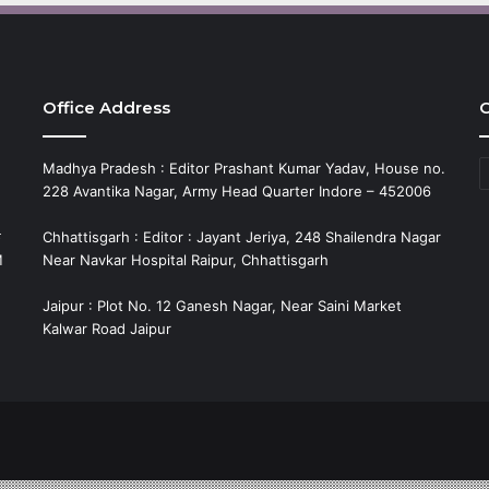
Office Address
C
C
Madhya Pradesh : Editor Prashant Kumar Yadav, House no.
228 Avantika Nagar, Army Head Quarter Indore – 452006
े
Chhattisgarh : Editor : Jayant Jeriya, 248 Shailendra Nagar
M
Near Navkar Hospital Raipur, Chhattisgarh
Jaipur : Plot No. 12 Ganesh Nagar, Near Saini Market
Kalwar Road Jaipur