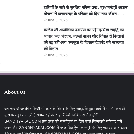
हाथियों के साये से सुरक्षित भविष्य तक : प्रधानमंत्री आवास
योजना ने करमचन्द्र के परिवार को दिया नया जीवन……
June 3, 2026
मनरेगा की आजीविका डबरियां बन रहीं ग्रामीण समृद्धि का
आधार, जल संरक्षण, मछली पालन और सिंचाई से किसानों
की बढ़ रही आय, सरगुजा के किसान देवानंद बने सफलता
की मिसाल…..
June 3, 2026
About Us
समाचार से सम्बंधित किसी भी तरह के विवाद के लिए साइट के कुछ तत्वों में उपयोगकर्ताओं
द्वारा प्रस्तुत सामग्री ( समाचार / फोटो / विडियो आदि ) शामिल होगी
SANDHYAKAL.COM इस तरह की सामग्रियों के लिए कोई जिम्मेदारी स्वीकार नहीं
करता है। SANDHYAKAL.COM में प्रकाशित ऐसी सामग्री के लिए संवाददाता / खबर
देने वाला स्वयं जिम्मेदार होगा, SANDHYAKAL.COM या उसके स्वामी, मुद्रक,