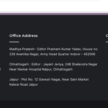
Office Address
C
C
Madhya Pradesh : Editor Prashant Kumar Yadav, House no.
228 Avantika Nagar, Army Head Quarter Indore – 452006
े
Chhattisgarh : Editor : Jayant Jeriya, 248 Shailendra Nagar
M
Near Navkar Hospital Raipur, Chhattisgarh
Jaipur : Plot No. 12 Ganesh Nagar, Near Saini Market
Kalwar Road Jaipur