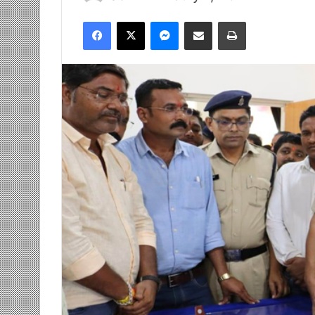
Facebook
X
Messenger
Share via Email
Print