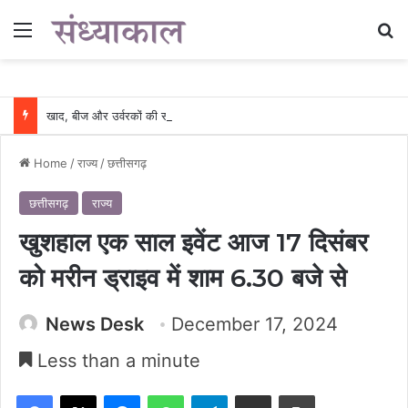
Menu
Se
खाद, बीज और उर्वरकों की समय पर उपलब्धता से किसानों में उत्साह, नैनो डीएपी और नैनो यूरिया बने किसानों के भरोसेमंद कृषि साथी…..
Home
/
राज्य
/
छत्तीसगढ़
छत्तीसगढ़
राज्य
खुशहाल एक साल इवेंट आज 17 दिसंबर
को मरीन ड्राइव में शाम 6.30 बजे से
News Desk
December 17, 2024
Less than a minute
Facebook
X
Messenger
WhatsApp
Telegram
Share via Email
Print