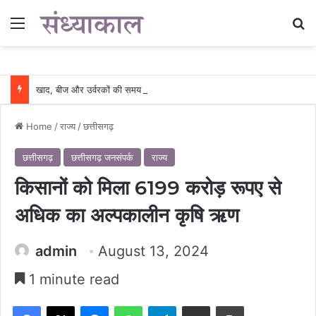
Menu
Se
खाद, बीज और उर्वरकों की समय पर उपलब्धता से किसानों में उत्साह, नैनो डीएपी और नैनो यूरिया बने किसानों के भरोसेमंद कृषि साथी…..
Home
/
राज्य
/
छत्तीसगढ़
छत्तीसगढ़
छत्तीसगढ़ जनसंपर्क
राज्य
किसानों को मिला 6199 करोड़ रूपए से
अधिक का अल्पकालीन कृषि ऋण
admin
August 13, 2024
1 minute read
Facebook
X
Messenger
WhatsApp
Telegram
Share via Email
Print