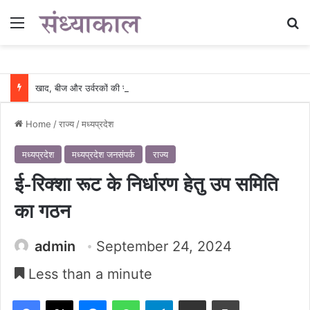
Menu
Se
खाद, बीज और उर्वरकों की समय पर उपलब्धता से किसानों में उत्साह, नैनो डीएपी और नैनो यूरिया बने किसानों के भरोसेमंद कृषि साथी…..
Home
/
राज्य
/
मध्यप्रदेश
मध्यप्रदेश
मध्यप्रदेश जनसंपर्क
राज्य
ई-रिक्शा रूट के निर्धारण हेतु उप समिति
का गठन
admin
September 24, 2024
Less than a minute
Facebook
X
Messenger
WhatsApp
Telegram
Share via Email
Print