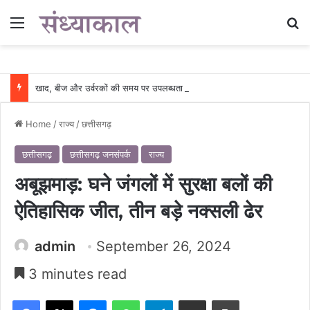
Menu
Se
खाद, बीज और उर्वरकों की समय पर उपलब्धता से किसानों में उत्साह, नैनो डीएपी और नैनो यूरिया बने किसानों के भरोसेमंद कृषि साथी…..
Home
/
राज्य
/
छत्तीसगढ़
छत्तीसगढ़
छत्तीसगढ़ जनसंपर्क
राज्य
अबूझमाड़: घने जंगलों में सुरक्षा बलों की
ऐतिहासिक जीत, तीन बड़े नक्सली ढेर
admin
September 26, 2024
3 minutes read
Facebook
X
Messenger
WhatsApp
Telegram
Share via Email
Print