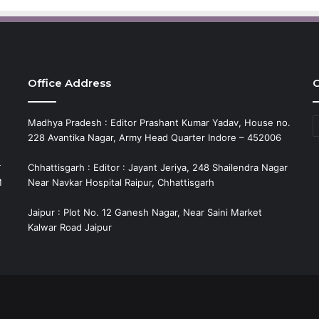
Office Address
C
C
Madhya Pradesh : Editor Prashant Kumar Yadav, House no.
228 Avantika Nagar, Army Head Quarter Indore – 452006
े
Chhattisgarh : Editor : Jayant Jeriya, 248 Shailendra Nagar
M
Near Navkar Hospital Raipur, Chhattisgarh
Jaipur : Plot No. 12 Ganesh Nagar, Near Saini Market
Kalwar Road Jaipur