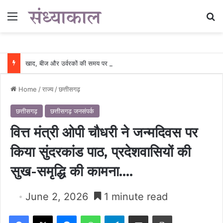
Menu
Se
खाद, बीज और उर्वरकों की समय पर उपलब्धता से किसानों में उत्साह, नैनो डीएपी और नैनो यूरिया बने किसानों के भरोसेमंद कृषि साथी…..
Home
/
राज्य
/
छत्तीसगढ़
छत्तीसगढ़
छत्तीसगढ़ जनसंपर्क
वित्त मंत्री ओपी चौधरी ने जन्मदिवस पर
किया सुंदरकांड पाठ, प्रदेशवासियों की
सुख-समृद्धि की कामना….
June 2, 2026
1 minute read
Facebook
X
Messenger
WhatsApp
Telegram
Share via Email
Print