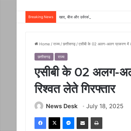
Breaking News
Home
/
राज्य
/
छत्तीसगढ़
/
एसीबी के 02 अलग-अलग प्रकरण में लो
छत्तीसगढ़
राज्य
एसीबी के 02 अलग-अल
रिश्वत लेते गिरफ्तार
News Desk
July 18, 2025
Facebook
X
Messenger
Share via Email
Print