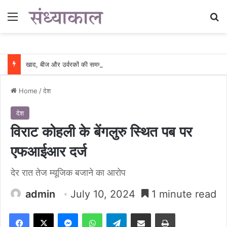
Menu
Se
खाद, बीज और उर्वरकों की समय पर उपलब्धता से किसानों में उत्साह, नैनो डीएपी और नैनो यूरिया बने किसानों के भरोसेमंद कृषि साथी…..
Home
/
देश
देश
विराट कोहली के बेंगलुरु स्थित पब पर
एफआईआर दर्ज
देर रात तेज म्यूजिक बजाने का आरोप
admin
July 10, 2024
1 minute read
Facebook
X
Messenger
WhatsApp
Telegram
Share via Email
Print