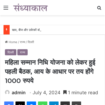
Menu
Se
खाद, बीज और उर्वरकों की समय पर उपलब्धता से किसानों में उत्साह, नैनो डीएपी और नैनो यूरिया बने किसानों के भरोसेमंद कृषि साथी…..
Home
/
राज्य
/
दिल्ली
दिल्ली
राज्य
महिला सम्मान निधि योजना को लेकर हुई
पहली बैठक, आय के आधार पर तय होंगे
1000 रुपये
admin
July 4, 2024
1 minute read
Facebook
X
Messenger
WhatsApp
Telegram
Share via Email
Print