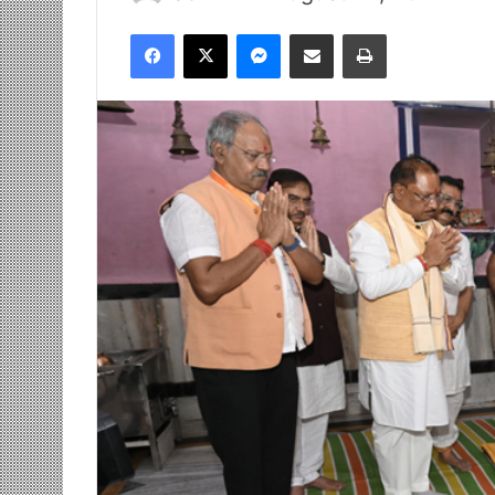
Facebook
X
Messenger
Share via Email
Print