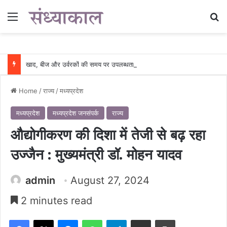
Menu
Se
खाद, बीज और उर्वरकों की समय पर उपलब्धता से किसानों में उत्साह, नैनो डीएपी और नैनो यूरिया बने किसानों के भरोसेमंद कृषि साथी…..
Home
/
राज्य
/
मध्यप्रदेश
मध्यप्रदेश
मध्यप्रदेश जनसंपर्क
राज्य
औद्योगीकरण की दिशा में तेजी से बढ़ रहा
उज्जैन : मुख्यमंत्री डॉ. मोहन यादव
admin
August 27, 2024
2 minutes read
Facebook
X
Messenger
WhatsApp
Telegram
Share via Email
Print