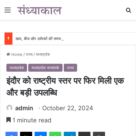
Menu
Se
खाद, बीज और उर्वरकों की समय पर उपलब्धता से किसानों में उत्साह, नैनो डीएपी और नैनो यूरिया बने किसानों के भरोसेमंद कृषि साथी…..
Home
/
राज्य
/
मध्यप्रदेश
मध्यप्रदेश
मध्यप्रदेश जनसंपर्क
राज्य
इंदौर को राष्ट्रीय स्तर पर फिर मिली एक
और बड़ी उपलब्धि
admin
October 22, 2024
1 minute read
Facebook
X
Messenger
WhatsApp
Telegram
Share via Email
Print