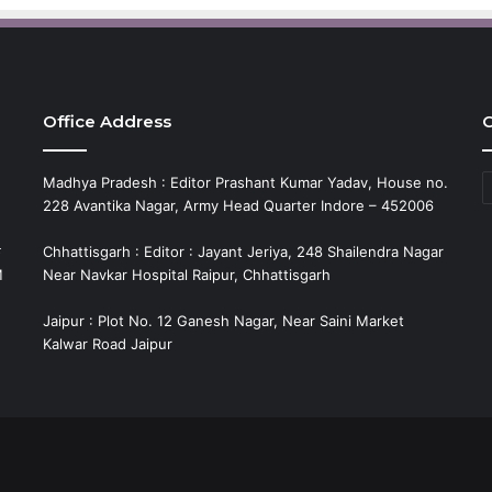
Office Address
C
C
Madhya Pradesh : Editor Prashant Kumar Yadav, House no.
228 Avantika Nagar, Army Head Quarter Indore – 452006
े
Chhattisgarh : Editor : Jayant Jeriya, 248 Shailendra Nagar
M
Near Navkar Hospital Raipur, Chhattisgarh
Jaipur : Plot No. 12 Ganesh Nagar, Near Saini Market
Kalwar Road Jaipur