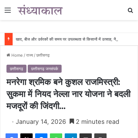
Menu
Se
खाद, बीज और उर्वरकों की समय पर उपलब्धता से किसानों में उत्साह, नैनो डीएपी और नैनो यूरिया बने किसानों के भरोसेमंद कृषि साथी…..
Home
/
राज्य
/
छत्तीसगढ़
छत्तीसगढ़
छत्तीसगढ़ जनसंपर्क
मनरेगा श्रमिक बने कुशल राजमिस्त्री:
सुकमा में नियद नेल्ला नार योजना ने बदली
मजदूरों की जिंदगी…
January 14, 2026
2 minutes read
Facebook
X
Messenger
WhatsApp
Telegram
Share via Email
Print