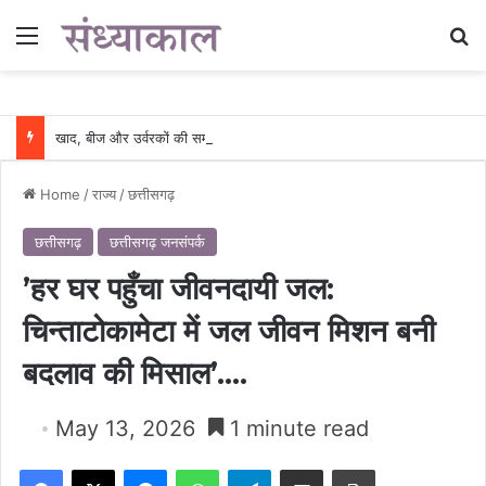
Menu
Se
खाद, बीज और उर्वरकों की समय पर उपलब्धता से किसानों में उत्साह, नैनो डीएपी और नैनो यूरिया बने किसानों के भरोसेमंद कृषि साथी…..
Home
/
राज्य
/
छत्तीसगढ़
छत्तीसगढ़
छत्तीसगढ़ जनसंपर्क
’हर घर पहुँचा जीवनदायी जल:
चिन्ताटोकामेटा में जल जीवन मिशन बनी
बदलाव की मिसाल’….
May 13, 2026
1 minute read
Facebook
X
Messenger
WhatsApp
Telegram
Share via Email
Print