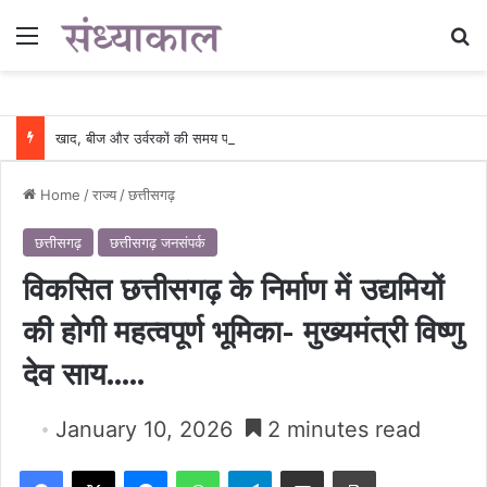
Menu
Se
खाद, बीज और उर्वरकों की समय पर उपलब्धता से किसानों में उत्साह, नैनो डीएपी और नैनो यूरिया बने किसानों के भरोसेमंद कृषि साथी…..
Home
/
राज्य
/
छत्तीसगढ़
छत्तीसगढ़
छत्तीसगढ़ जनसंपर्क
विकसित छत्तीसगढ़ के निर्माण में उद्यमियों
की होगी महत्वपूर्ण भूमिका- मुख्यमंत्री विष्णु
देव साय…..
January 10, 2026
2 minutes read
Facebook
X
Messenger
WhatsApp
Telegram
Share via Email
Print