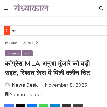
Menu
Se
खाद की कालाबाजारी पर शिकंजा : अवैध भण्डारण पर कार्रवाई, गोदाम सील और खाद जब्त….
Home
/
राज्य
/
मध्यप्रदेश
मध्यप्रदेश
राज्य
कांग्रेस MLA अनुभा मुंजारे को बड़ी
राहत, रिश्वत केस में मिली क्लीन चिट
News Desk
November 8, 2025
2 minutes read
Facebook
X
Messenger
WhatsApp
Telegram
Share via Email
Print