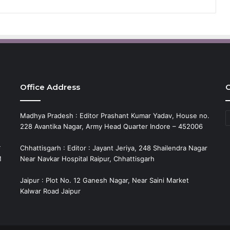
Office Address
C
C
Madhya Pradesh : Editor Prashant Kumar Yadav, House no.
228 Avantika Nagar, Army Head Quarter Indore – 452006
े
Chhattisgarh : Editor : Jayant Jeriya, 248 Shailendra Nagar
M
Near Navkar Hospital Raipur, Chhattisgarh
Jaipur : Plot No. 12 Ganesh Nagar, Near Saini Market
Kalwar Road Jaipur