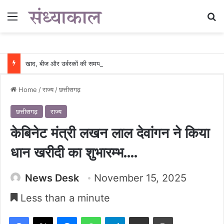
Menu
Se
खाद, बीज और उर्वरकों की समय पर उपलब्धता से किसानों में उत्साह, नैनो डीएपी और नैनो यूरिया बने किसानों के भरोसेमंद कृषि साथी…..
Home
/
राज्य
/
छत्तीसगढ़
छत्तीसगढ़
राज्य
केबिनेट मंत्री लखन लाल देवांगन ने किया
धान खरीदी का शुभारम्भ….
News Desk
November 15, 2025
Less than a minute
Facebook
X
Messenger
WhatsApp
Telegram
Share via Email
Print