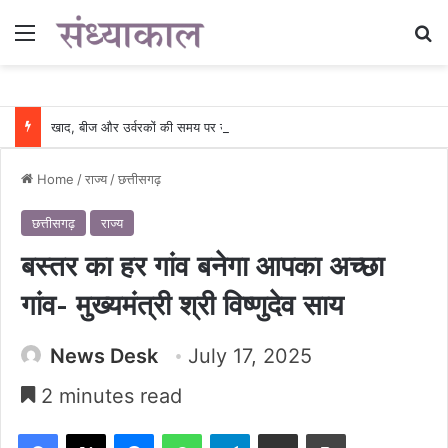
Menu
Se
खाद, बीज और उर्वरकों की समय पर उपलब्धता से किसानों में उत्साह, नैनो डीएपी और नैनो यूरिया बने किसानों के भरोसेमंद कृषि साथी…..
Home
/
राज्य
/
छत्तीसगढ़
छत्तीसगढ़
राज्य
बस्तर का हर गांव बनेगा आपका अच्छा
गांव- मुख्यमंत्री श्री विष्णुदेव साय
News Desk
July 17, 2025
2 minutes read
Facebook
X
Messenger
WhatsApp
Telegram
Share via Email
Print