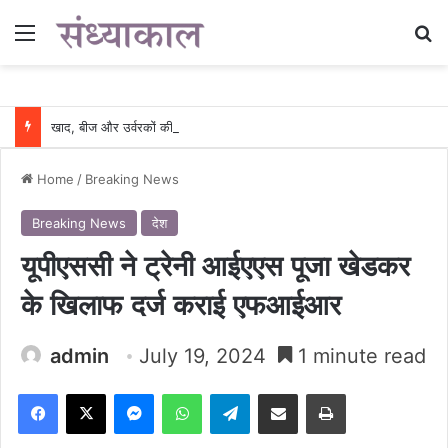
Menu
Se
खाद, बीज और उर्वरकों की समय पर उपलब्धता से किसानों में उत्साह, नैनो डीएपी और नैनो यूरिया बने किसानों के भरोसेमंद कृषि साथी…..
Home
/
Breaking News
Breaking News
देश
यूपीएससी ने ट्रेनी आईएएस पूजा खेडकर
के खिलाफ दर्ज कराई एफआईआर
admin
July 19, 2024
1 minute read
Facebook
X
Messenger
WhatsApp
Telegram
Share via Email
Print