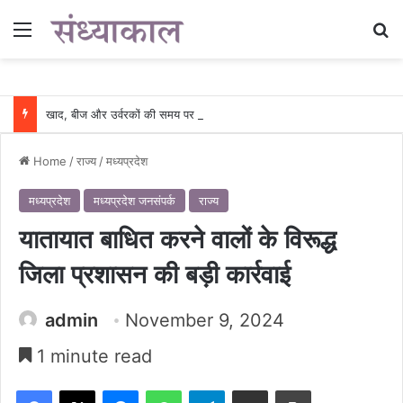
Menu
Se
खाद, बीज और उर्वरकों की समय पर उपलब्धता से किसानों में उत्साह, नैनो डीएपी और नैनो यूरिया बने किसानों के भरोसेमंद कृषि साथी…..
Home
/
राज्य
/
मध्यप्रदेश
मध्यप्रदेश
मध्यप्रदेश जनसंपर्क
राज्य
यातायात बाधित करने वालों के विरूद्ध
जिला प्रशासन की बड़ी कार्रवाई
admin
November 9, 2024
1 minute read
Facebook
X
Messenger
WhatsApp
Telegram
Share via Email
Print