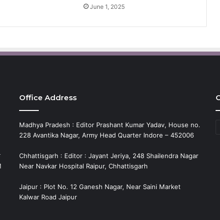
June 1, 2025
Office Address
C
C
Madhya Pradesh : Editor Prashant Kumar Yadav, House no.
228 Avantika Nagar, Army Head Quarter Indore – 452006
े
Chhattisgarh : Editor : Jayant Jeriya, 248 Shailendra Nagar
M
Near Navkar Hospital Raipur, Chhattisgarh
Jaipur : Plot No. 12 Ganesh Nagar, Near Saini Market
Kalwar Road Jaipur