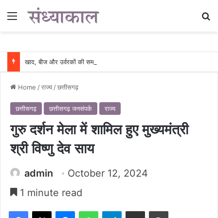
Menu
Se
खाद, बीज और उर्वरकों की समय पर उपलब्धता से किसानों में उत्साह, नैनो डीएपी और नैनो यूरिया बने किसानों के भरोसेमंद कृषि साथी…..
Home
/
राज्य
/
छत्तीसगढ़
छत्तीसगढ़
छत्तीसगढ़ जनसंपर्क
राज्य
गुरु दर्शन मेला में शामिल हुए मुख्यमंत्री
श्री विष्णु देव साय
admin
October 12, 2024
1 minute read
Facebook
X
Messenger
WhatsApp
Telegram
Share via Email
Print