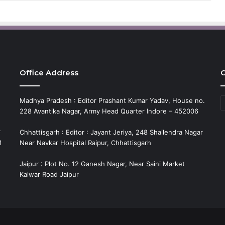
Office Address
C
C
Madhya Pradesh : Editor Prashant Kumar Yadav, House no.
228 Avantika Nagar, Army Head Quarter Indore – 452006
े
Chhattisgarh : Editor : Jayant Jeriya, 248 Shailendra Nagar
M
Near Navkar Hospital Raipur, Chhattisgarh
Jaipur : Plot No. 12 Ganesh Nagar, Near Saini Market
Kalwar Road Jaipur