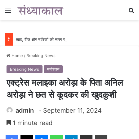
Menu
Se
खाद, बीज और उर्वरकों की समय पर उपलब्धता से किसानों में उत्साह, नैनो डीएपी और नैनो यूरिया बने किसानों के भरोसेमंद कृषि साथी…..
Home
/
Breaking News
Breaking News
मनोरंजन
एक्ट्रेस मलाइका अरोड़ा के पिता अनिल
अरोड़ा ने छत से कूदकर की खुदकुशी
admin
September 11, 2024
1 minute read
Facebook
X
Messenger
WhatsApp
Telegram
Share via Email
Print