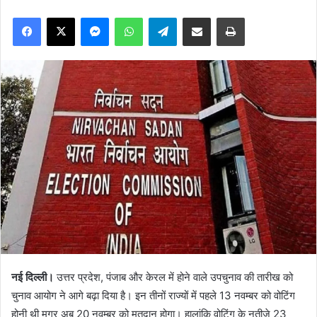
Facebook
X
Messenger
WhatsApp
Telegram
Share via Email
Print
नई दिल्ली।
उत्तर प्रदेश, पंजाब और केरल में होने वाले उपचुनाव की तारीख को
चुनाव आयोग ने आगे बढ़ा दिया है। इन तीनों राज्यों में पहले 13 नवम्बर को वोटिंग
होनी थी मगर अब 20 नवम्बर को मतदान होगा। हालांकि वोटिंग के नतीजे 23