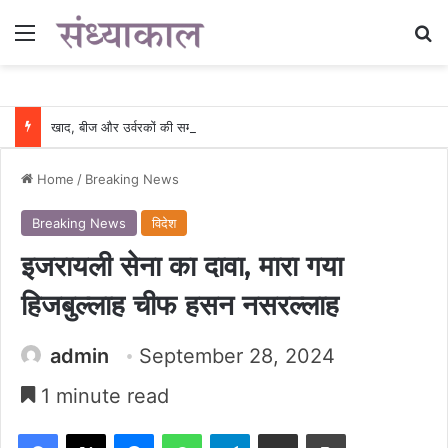
Menu
Se
खाद, बीज और उर्वरकों की समय पर उपलब्धता से किसानों में उत्साह, नैनो डीएपी और नैनो यूरिया बने किसानों के भरोसेमंद कृषि साथी…..
Home
/
Breaking News
Breaking News
विदेश
इजरायली सेना का दावा, मारा गया
हिजबुल्लाह चीफ हसन नसरल्लाह
admin
September 28, 2024
1 minute read
Facebook
X
Messenger
WhatsApp
Telegram
Share via Email
Print