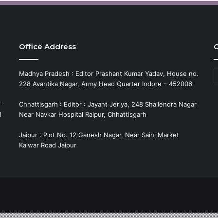
Office Address
C
C
Madhya Pradesh : Editor Prashant Kumar Yadav, House no.
228 Avantika Nagar, Army Head Quarter Indore – 452006
े
Chhattisgarh : Editor : Jayant Jeriya, 248 Shailendra Nagar
M
Near Navkar Hospital Raipur, Chhattisgarh
Jaipur : Plot No. 12 Ganesh Nagar, Near Saini Market
Kalwar Road Jaipur