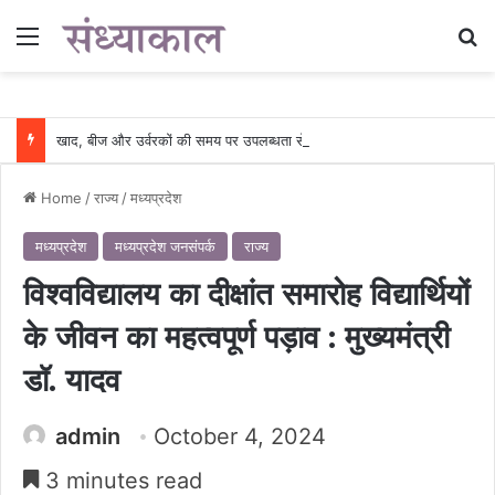
Menu
Se
खाद, बीज और उर्वरकों की समय पर उपलब्धता से किसानों में उत्साह, नैनो डीएपी और नैनो यूरिया बने किसानों के भरोसेमंद कृषि साथी…..
Home
/
राज्य
/
मध्यप्रदेश
मध्यप्रदेश
मध्यप्रदेश जनसंपर्क
राज्य
विश्वविद्यालय का दीक्षांत समारोह विद्यार्थियों
के जीवन का महत्वपूर्ण पड़ाव : मुख्यमंत्री
डॉ. यादव
admin
October 4, 2024
3 minutes read